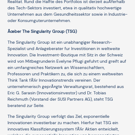
Realitat. Rund die Halfte des Portfolios ist derzeit auÃŸerhalb
des Tech-Sektors investiert, etwa in qualitativ hochwertige
Unternehmen aus dem Gesundheitssektor sowie in Industrie-
oder Konsumguterunternehmen.
Ãœber The Singularity Group (TSG)
The Singularity Group ist ein unabhangiger Research-
Spezialist und Anlageberater fur Investitionen in weltweite
Innovation. Die Investment-Boutique mit Sitz in der Schweiz
wird von Mitbegrunderin Evelyne Pflugi gefuhrt und greift auf
ein umfangreiches Netzwerk an Wissenschaftlern,
Professoren und Praktikern zu, die sich zu einem weltweiten
Think Tank fÃ¼r Innovationstrends vereinen. Der
unternehmerisch geprÃ¤gte Verwaltungsrat, bestehend aus
Eric G. Sarasin (Innovationsinvestor) und Dr. Tobias
Reichmuth (Vorstand der SUSI Partners AG), steht TSG
beratend zur Seite.
The Singularity Group verfolgt das Ziel, exponentielle
Innovationen investierbar zu machen. Hierfur hat TSG ein
innovatives Klassifizierungssystem fÃ¼r Aktien entwickelt,