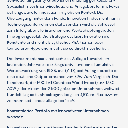
Schweizer Singularity Group ist ein unabhagiger Research-
Spezialist, Investment-Boutique und Anlageberater mit Fokus
auf angewandte Innovation im globalen Kontext. Die
Überzeugung hinter dem Fonds: Innovation findet nicht nur in
Technologieunternehmen statt, sondern wird als Schlussel
zum Erfolg uber alle Branchen und Wertschapfungsketten
hinweg eingesetzt. Die Strategie evaluiert Innovation als
Konstante und nicht als zyklisches PhÃ¤nomen oder
temporaren Hype und macht sie so direkt investierbar.
Der Investmentansatz hat sich seit Auflage bewahrt: Im
laufenden Jahr weist der Singularity Fund eine kumulative
Wertentwicklung von 19,8% auf (YTD), seit Auflage erzielte er
eine deutliche Outperformance von 32%. Zum Vergleich: Die
Benchmark, der MSCI All Countries World Index (kurz: MSCI
ACWI), der Aktien der 2.500 grössten Unternehmen weltweit
bundelt, lag seit Jahresbeginn lediglich 4,8% im Plus, bzw. im
Zeitraum seit Fondsauflage bei 15,5%.
Konzentriertes Portfolio mit innovativsten Unternehmen
weltweit
Innovation nur uber die klassischen Tech-Werte abzudecken