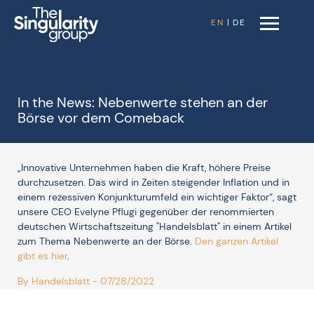
EN
|
DE
In the News: Nebenwerte stehen an der
Börse vor dem Comeback
„Innovative Unternehmen haben die Kraft, höhere Preise
durchzusetzen. Das wird in Zeiten steigender Inflation und in
einem rezessiven Konjunkturumfeld ein wichtiger Faktor“, sagt
unsere CEO Evelyne Pflugi gegenüber der renommierten
deutschen Wirtschaftszeitung "Handelsblatt" in einem Artikel
zum Thema Nebenwerte an der Börse.
Den ganzen Artikel
gibt es hier
.
By Handelsblatt - 07/28/2022