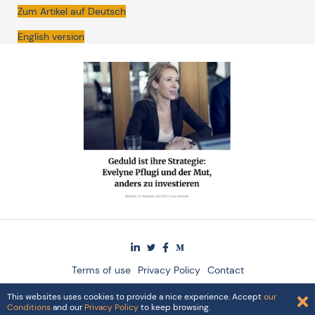
Zum Artikel auf Deutsch
English version
Terms of use
Privacy Policy
Contact
© 2024 The Singularity Group AG
This websites uses cookies to provide a nice experience. Accept
our
Conditions
and our
Privacy Policy
to keep browsing.